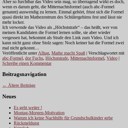
Aber so furchtbar das Video sein mag, so überragend wirkt es doch,
wenn es darum geht, die Mitternachtsformel (auch abc-Formel
genannt) auswendig zu lernen. Einmal gehört, frisst sich die Formel
quasi direkt im Mathezentrum des Schülergehirns fest und lässt nie
mehr locker.
Ich verwende das Video als „Höchststrafe“ – das heißt, wer von
meinen Kandidaten die Formel lernen sollte, sie aber wieder
vergessen hat, bekommt als Strafe den Link zum Video. Und ich
kann nicht ganz ohne Stolz sagen: Noch keiner hat die Formel zwei
mal nicht gekonnt…
Veröffentlicht unter
Alltag
,
Mathe macht Spaß
|
Verschlagwortet mit
abc-Formel
,
dor Fuchs
,
Höchststrafe
,
Mitternachtsformel
,
Video
|
Schreibe einen Kommentar
Beitragsnavigation
←
Ältere Beiträge
Neues
Es geht weiter !
Montag-Morgen-Motivation
Warum ich keine Nachhilfe für Grundschulkinder gebe
Rückmeldung