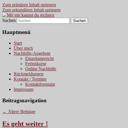
Zum primären Inhalt springen
Zum sekundären Inhalt springen
Suchen
Ein Mathe-Nachhilfe-Blog
Mit mir kannst du rechnen
Hauptmenü
Start
Über mich
Nachhilfe-Angebote
Einzelunterricht
Ferienkurse
Online Nachhilfe
Rückmeldungen
Kontakt / Termine
Kontaktformular
Impressum
Beitragsnavigation
←
Ältere Beiträge
Es geht weiter !